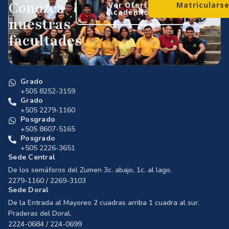
Conozca
Ver Oferta
Matriculars
Académica
nuestras
facultades
Grado
+505 8252-3159
Grado
+505 2279-1160
Posgrado
+505 8607-5165
Posgrado
+505 2226-3651
Sede Central
De los semáforos del Zumen 3c. abajo, 1c. al lago.
2279-1160 / 2269-3103
Sede Doral
De la Entrada al Mayoreo 2 cuadras arriba 1 cuadra al sur.
Praderas del Doral.
2224-0684 / 224-0699