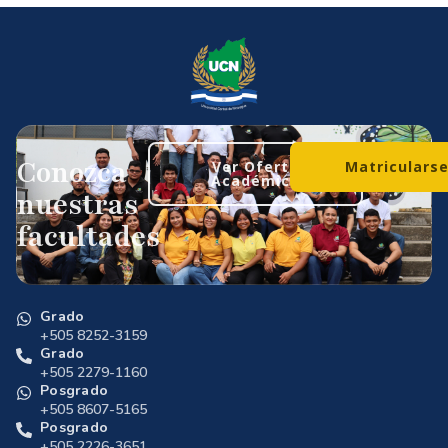
Conozca
Ver Oferta
Matriculars
Académica
nuestras
facultades
Grado
+505 8252-3159
Grado
+505 2279-1160
Posgrado
+505 8607-5165
Posgrado
+505 2226-3651