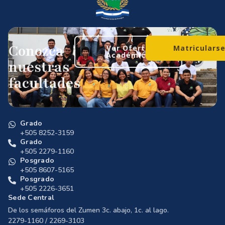
Conozca
Ver Oferta
Matriculars
Académica
nuestras
facultades
Grado
+505 8252-3159
Grado
+505 2279-1160
Posgrado
+505 8607-5165
Posgrado
+505 2226-3651
Sede Central
De los semáforos del Zumen 3c. abajo, 1c. al lago.
2279-1160 / 2269-3103