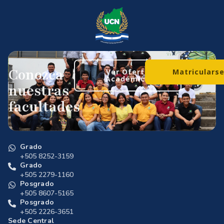
Conozca
Ver Oferta
Matriculars
Académica
nuestras
facultades
Grado
+505 8252-3159
Grado
+505 2279-1160
Posgrado
+505 8607-5165
Posgrado
+505 2226-3651
Sede Central