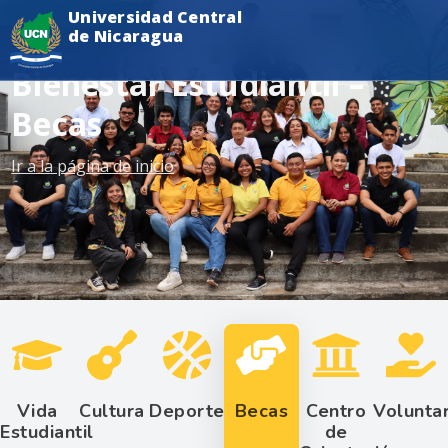
Universidad Central
de Nicaragua
Bienestar Estudiantil –
Becas
Ir a la página de inicio
Vida
Cultura
Deporte
Becas
Centro
Volunta
Estudiantil
de