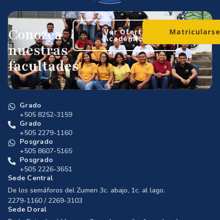
Conozca
Ver Oferta
Matriculars
Académica
nuestras
facultades
Grado
+505 8252-3159
Grado
+505 2279-1160
Posgrado
+505 8607-5165
Posgrado
+505 2226-3651
Sede Central
De los semáforos del Zumen 3c. abajo, 1c. al lago.
2279-1160 / 2269-3103
Sede Doral