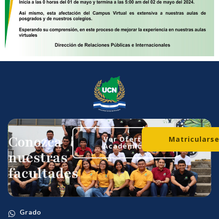
Conozca
Ver Oferta
Matriculars
Académica
nuestras
facultades
Grado