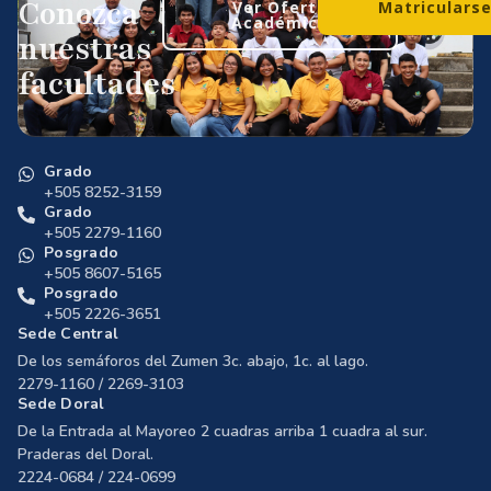
Conozca
Ver Oferta
Matriculars
Académica
nuestras
facultades
Grado
+505 8252-3159
Grado
+505 2279-1160
Posgrado
+505 8607-5165
Posgrado
+505 2226-3651
Sede Central
De los semáforos del Zumen 3c. abajo, 1c. al lago.
2279-1160 / 2269-3103
Sede Doral
De la Entrada al Mayoreo 2 cuadras arriba 1 cuadra al sur.
Praderas del Doral.
2224-0684 / 224-0699