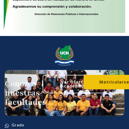
Conozca
Ver Oferta
Matriculars
Académica
nuestras
facultades
Grado