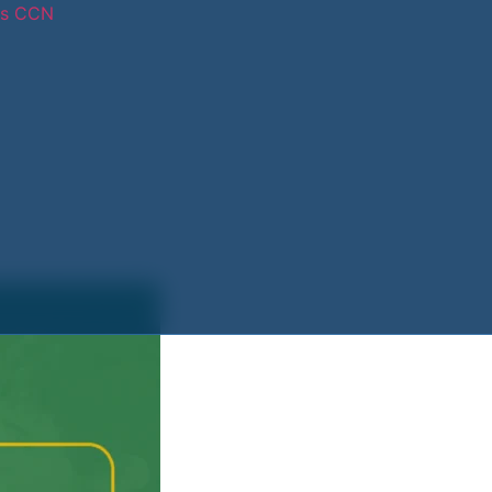
os CCN
tras sedes