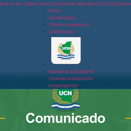
orario de Clases
Feria Vocacional
Repositorio UCN
Colegi
Inicio
Universidad
Oferta Académica
Conoce nues
Admisiones
Sede
Central
Sede Doral
Bienestar Estudiantil
Internacionalización
Sede
Investigación
Jinotepe
Extensión
Docente
Estelí