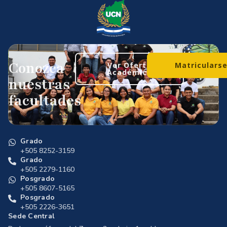
Conozca
Ver Oferta
Matriculars
Académica
nuestras
facultades
Grado
+505 8252-3159
Grado
+505 2279-1160
Posgrado
+505 8607-5165
Posgrado
+505 2226-3651
Sede Central