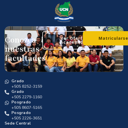
Conozca
Ver Oferta
Matriculars
Académica
nuestras
facultades
Grado
+505 8252-3159
Grado
+505 2279-1160
Posgrado
+505 8607-5165
Posgrado
+505 2226-3651
Sede Central