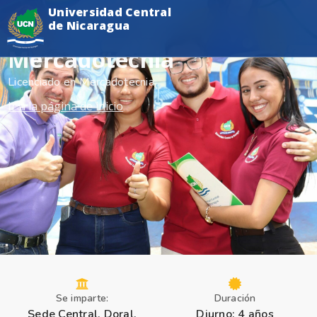
Universidad Central
de Nicaragua
Mercadotecnia
Licenciado en Mercadotecnia
Ir a la página de inicio
Se imparte:
Duración
Sede Central, Doral,
Diurno: 4 años