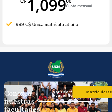
1,099
C$
00
Cuota mensual
989 C$ Única matrícula al año
Conozca
Ver Oferta
Matriculars
Académica
nuestras
facultades