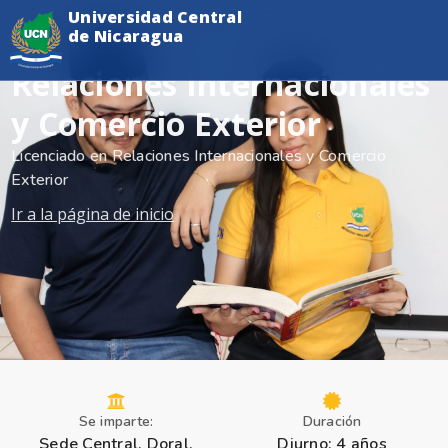
Universidad Central
de Nicaragua
Relaciones Internacionales
y Comercio Exterior
Licenciado en Relaciones Internacionales y Comercio
Exterior
Ir a la página de inicio
Se imparte:
Duración
Sede Central, Doral,
Diurno: 4 años