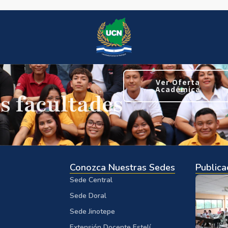
Ver Oferta
Académica
s facultades
Conozca Nuestras Sedes
Publica
Sede Central
Sede Doral
Sede Jinotepe
Extensión Docente Estelí