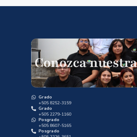
Conozca nuestra
Grado
+505 8252-3159
Grado
+505 2279-1160
Posgrado
+505 8607-5165
Posgrado
+505 2226-3651