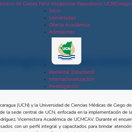
orario de Clases
Feria Vocacional
Repositorio UCN
Colegi
Inicio
Universidad
Oferta Académica
Conoce nues
Admisiones
Sede
Central
ológica con docentes
Sede Doral
Bienestar Estudiantil
Internacionalización
Sede
Investigación
Jinotepe
 Nicaragua (UCN) y la Universidad de Ciencias Médicas de Ciego 
Extensión
 de la sede central de UCN, enfocada en la implementación de la
Docente
 Rodríguez, Vicerrectora Académica de UCMCAV. Durante el encuen
sados con un perfil integral y capacitados para brindar atenció
Estelí