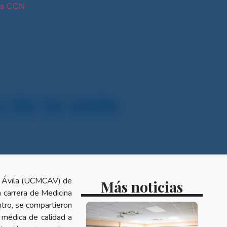
os CCN
tras sedes
 de la sede
de Ávila (UCMCAV) de
Más noticias
 carrera de Medicina
tro, se compartieron
n médica de calidad a