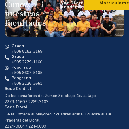
Conozca
Ver Oferta
Matriculars
Académica
nuestras
facultades
Grado
+505 8252-3159
Grado
+505 2279-1160
Posgrado
+505 8607-5165
Posgrado
+505 2226-3651
Sede Central
De los semáforos del Zumen 3c. abajo, 1c. al lago.
2279-1160 / 2269-3103
Sede Doral
De la Entrada al Mayoreo 2 cuadras arriba 1 cuadra al sur.
Praderas del Doral.
2224-0684 / 224-0699