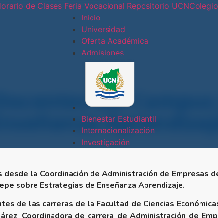
orario de Clases
Feria Vocacional
Repositorio UCN
Colegi
Inicio
Universidad
Oferta Académica
Conoce nues
Admisiones
Sede
Central
Docentes del Campus 
Enseñanza Aprendizaj
Sede Doral
Bienestar Estudiantil
Internacionalización
Sede
Investigación
Jinotepe
as desde la Coordinación de Administración de Empresas d
Extensión
tepe sobre Estrategias de Enseñanza Aprendizaje.
Docente
entes de las carreras de la Facultad de Ciencias Económica
Estelí
uárez, Coordinadora de carrera de Administración de E