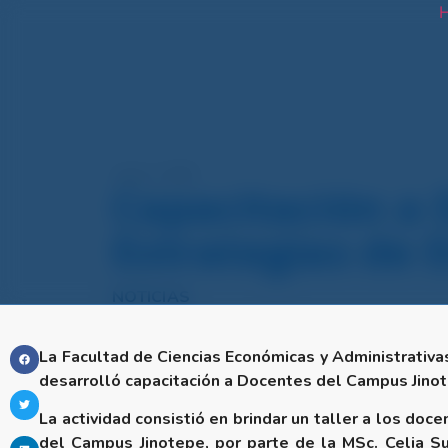
H
mayo 2, 2023
Capacitación a 
Estrategias de 
NOTICIAS
La Facultad de Ciencias Económicas y Administrativ
desarrolló capacitación a Docentes del Campus Jino
La actividad consistió en brindar un taller a los doc
del Campus Jinotepe, por parte de la MSc. Celia S