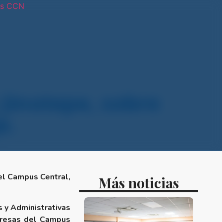
os CCN
tras sedes
Jinotepe, sobre
e.
el Campus Central,
Más noticias
s y Administrativas
mpresas del Campus