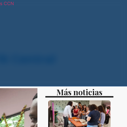
os CCN
tras sedes
CN Central
Más noticias