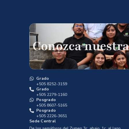
Conozca nuestra
Grado
+505 8252-3159
Grado
+505 2279-1160
Posgrado
+505 8607-5165
Posgrado
+505 2226-3651
Sede Central
De los semáforos del Zumen 3c. abajo, 1c. al lago.