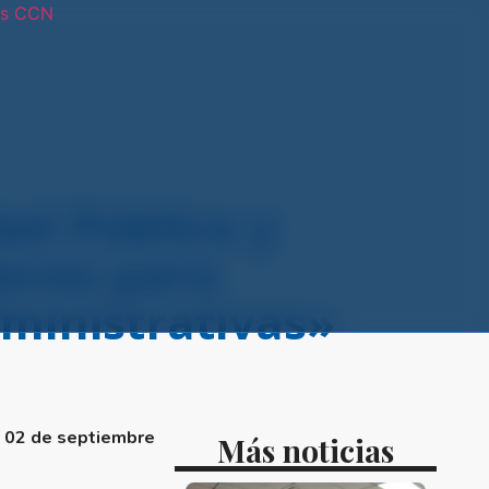
os CCN
tras sedes
ad Pública y
laves para
dministrativas»
o 02 de septiembre
Más noticias