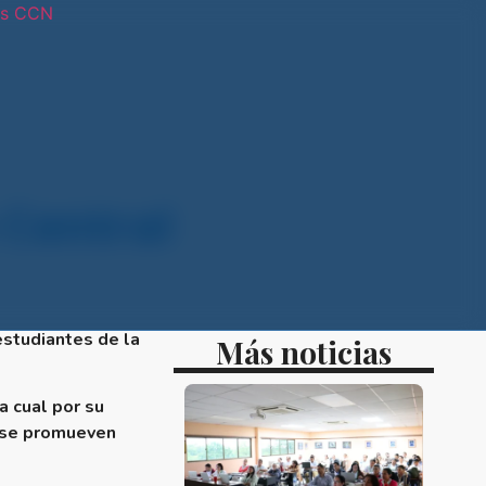
os CCN
tras sedes
Central
estudiantes de la
Más noticias
a cual por su
z se promueven