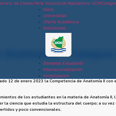
orario de Clases
Feria Vocacional
Repositorio UCN
Colegi
Inicio
Universidad
Oferta Académica
Conoce nues
Admisiones
Sede
Central
 Anatomía – Campus 
Sede Doral
Bienestar Estudiantil
Internacionalización
Sede
Investigación
sado 12 de enero 2023 la Competencia de Anatomía II con 
Jinotepe
Extensión
imientos de los estudiantes en la materia de Anatomía II, l
r la ciencia que estudia la estructura del cuerpo; a su ve
Docente
ertidos y poco convencionales.
Estelí