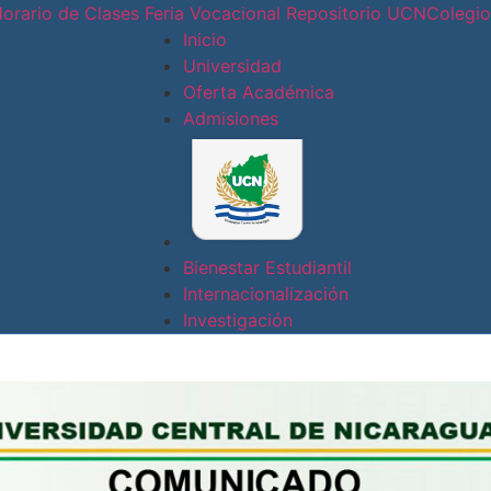
orario de Clases
Feria Vocacional
Repositorio UCN
Colegi
Inicio
Universidad
Oferta Académica
Conoce nues
Admisiones
Sede
Central
Sede Doral
Bienestar Estudiantil
Internacionalización
Sede
Investigación
Jinotepe
Extensión
Docente
Estelí