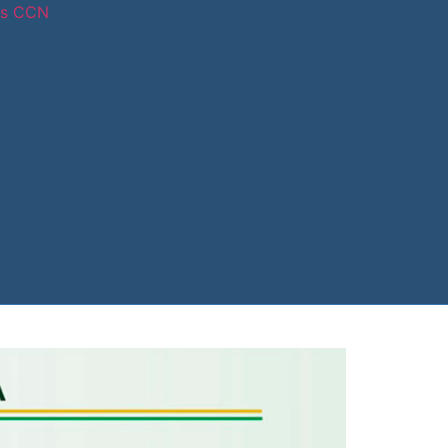
os CCN
tras sedes