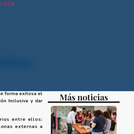
os CCN
tras sedes
Señas
de forma exitosa el
Más noticias
n Inclusiva y dar
rios entre ellos:
sonas externas a