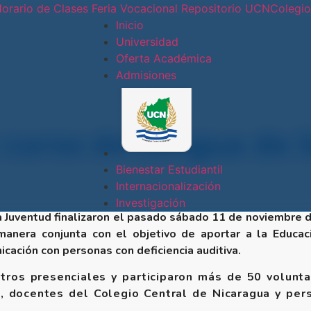
orario de Clases
Feria Vocacional
Repositorio UCN
Colegi
Inicio
Universidad
Oferta Académica
Conoce nues
Admisiones
Sede
Central
 curso de Lengua de 
Sede Doral
Bienestar Estudiantil
Internacionalización
Sede
Investigación
la Juventud finalizaron el pasado sábado 11 de noviembre 
Jinotepe
nera conjunta con el objetivo de aportar a la Educació
icación con personas con deficiencia auditiva.
Extensión
tros presenciales y participaron más de 50 volunta
Docente
, docentes del Colegio Central de Nicaragua y per
Estelí