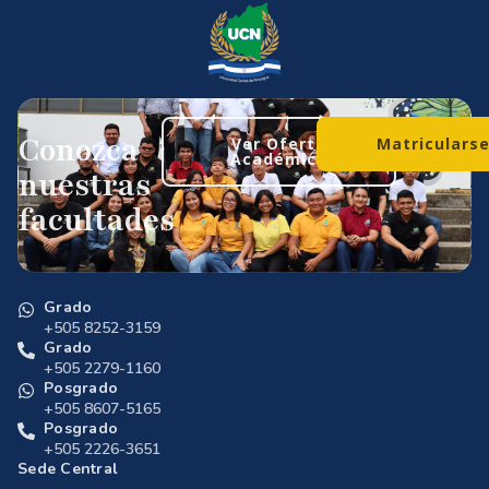
Conozca
Ver Oferta
Matriculars
Académica
nuestras
facultades
Grado
+505 8252-3159
Grado
+505 2279-1160
Posgrado
+505 8607-5165
Posgrado
+505 2226-3651
Sede Central
De los semáforos del Zumen 3c. abajo, 1c. al lago.