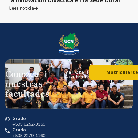
la Innovación Didáctica en la Sede Doral
Leer noticia
Conozca
Ver Oferta
Matriculars
Académica
nuestras
facultades
Grado
+505 8252-3159
Grado
+505 2279-1160