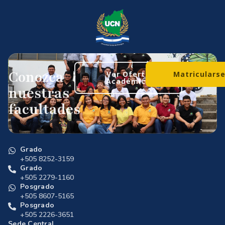
Conozca
Ver Oferta
Matriculars
Académica
nuestras
facultades
Grado
+505 8252-3159
Grado
+505 2279-1160
Posgrado
+505 8607-5165
Posgrado
+505 2226-3651
Sede Central