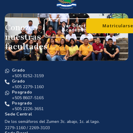
Conozca
Ver Oferta
Matriculars
Académica
nuestras
facultades
Grado
+505 8252-3159
Grado
+505 2279-1160
Posgrado
+505 8607-5165
Posgrado
+505 2226-3651
Sede Central
De los semáforos del Zumen 3c. abajo, 1c. al lago.
2279-1160 / 2269-3103