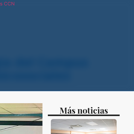
os CCN
tras sedes
gía del Campus
icosociales
Más noticias