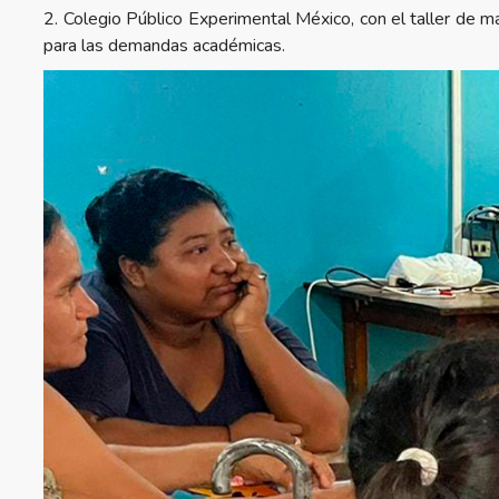
2. Colegio Público Experimental México, con el taller de 
para las demandas académicas.