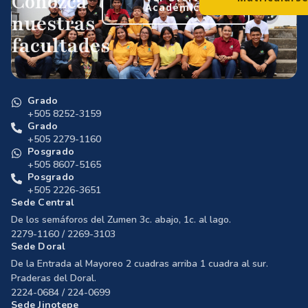
Conozca
Académica
nuestras
facultades
Grado
+505 8252-3159
Grado
+505 2279-1160
Posgrado
+505 8607-5165
Posgrado
+505 2226-3651
Sede Central
De los semáforos del Zumen 3c. abajo, 1c. al lago.
2279-1160 / 2269-3103
Sede Doral
De la Entrada al Mayoreo 2 cuadras arriba 1 cuadra al sur.
Praderas del Doral.
2224-0684 / 224-0699
Sede Jinotepe