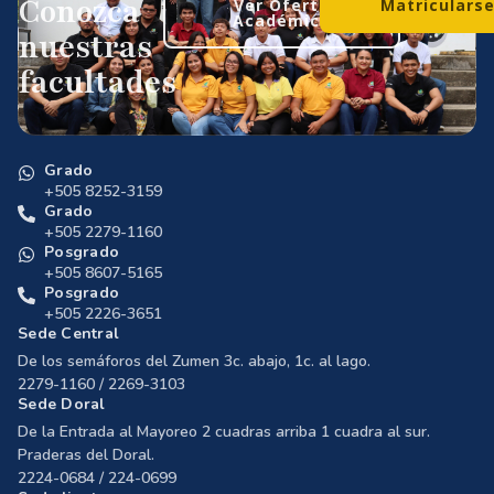
Conozca
Ver Oferta
Matriculars
Académica
nuestras
facultades
Grado
+505 8252-3159
Grado
+505 2279-1160
Posgrado
+505 8607-5165
Posgrado
+505 2226-3651
Sede Central
De los semáforos del Zumen 3c. abajo, 1c. al lago.
2279-1160 / 2269-3103
Sede Doral
De la Entrada al Mayoreo 2 cuadras arriba 1 cuadra al sur.
Praderas del Doral.
2224-0684 / 224-0699