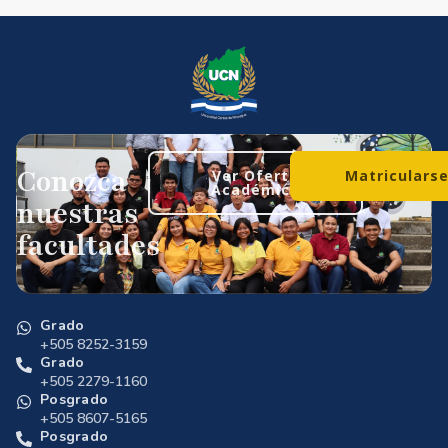
Conozca
Ver Oferta
Matriculars
Académica
nuestras
facultades
Grado
+505 8252-3159
Grado
+505 2279-1160
Posgrado
+505 8607-5165
Posgrado