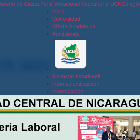
orario de Clases
Feria Vocacional
Repositorio UCN
Colegi
Inicio
Universidad
Oferta Académica
Conoce nues
Admisiones
Sede
Central
CN 2023
Sede Doral
Bienestar Estudiantil
Internacionalización
Sede
Investigación
Jinotepe
Extensión
Docente
Estelí