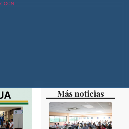
os CCN
tras sedes
Más noticias