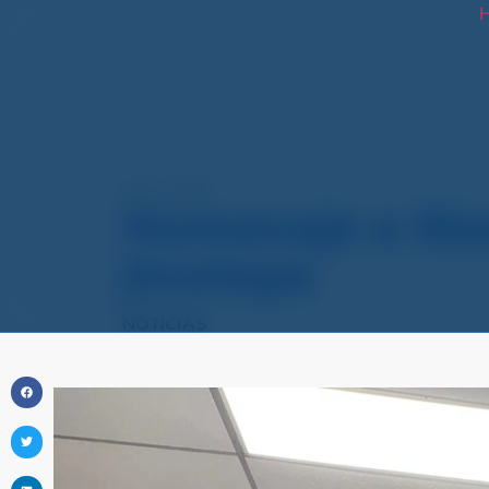
H
junio 3, 2025
Homenaje a Mad
Jinotepe
NOTICIAS