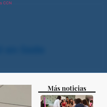
os CCN
tras sedes
 en Sede
Más noticias