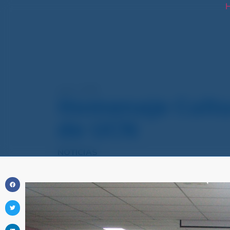
H
junio 2, 2025
Homenaje Cultur
de UCN
NOTICIAS