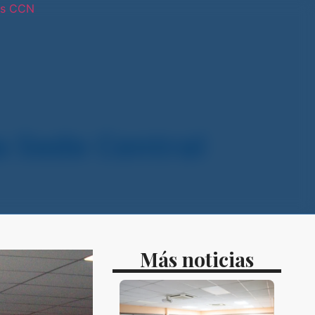
os CCN
tras sedes
a Sede Central
Más noticias