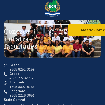
Conozca
Ver Oferta
Matriculars
Académica
nuestras
facultades
Grado
+505 8252-3159
Grado
+505 2279-1160
Posgrado
+505 8607-5165
Posgrado
+505 2226-3651
Sede Central