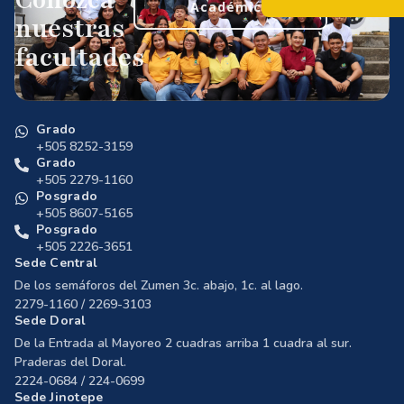
Conozca
Académica
nuestras
facultades
Grado
+505 8252-3159
Grado
+505 2279-1160
Posgrado
+505 8607-5165
Posgrado
+505 2226-3651
Sede Central
De los semáforos del Zumen 3c. abajo, 1c. al lago.
2279-1160 / 2269-3103
Sede Doral
De la Entrada al Mayoreo 2 cuadras arriba 1 cuadra al sur.
Praderas del Doral.
2224-0684 / 224-0699
Sede Jinotepe