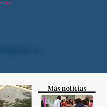
os CCN
tras sedes
nspira a
Más noticias