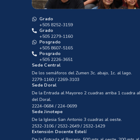
Grado
+505 8252-3159
Grado
+505 2279-1160
Posgrado
+505 8607-5165
Posgrado
+505 2226-3651
Sede Central
De los semáforos del Zumen 3c. abajo, 1c. al lago.
2279-1160 / 2269-3103
Sede Doral
De la Entrada al Mayoreo 2 cuadras arriba 1 cuadra al
del Doral.
2224-0684 / 224-0699
Sede Jinotepe
De la Iglesia San Antonio 3 cuadras al oeste.
2532-3106 / 2532-2649 / 2532-1429
Extensión Docente Estelí
De la Entrada al Rosario, 500 mts al oeste, 200 mts al 