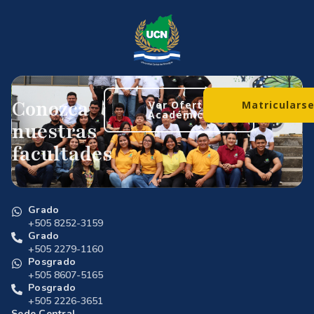
Conozca
Ver Oferta
Matriculars
Académica
nuestras
facultades
Grado
+505 8252-3159
Grado
+505 2279-1160
Posgrado
+505 8607-5165
Posgrado
+505 2226-3651
Sede Central