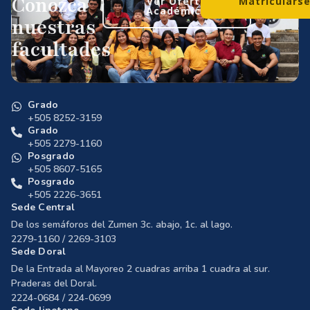
Conozca
Ver Oferta
Matriculars
Académica
nuestras
facultades
Grado
+505 8252-3159
Grado
+505 2279-1160
Posgrado
+505 8607-5165
Posgrado
+505 2226-3651
Sede Central
De los semáforos del Zumen 3c. abajo, 1c. al lago.
2279-1160 / 2269-3103
Sede Doral
De la Entrada al Mayoreo 2 cuadras arriba 1 cuadra al sur.
Praderas del Doral.
2224-0684 / 224-0699