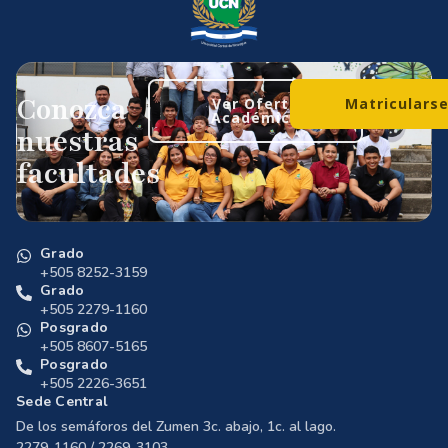
Conozca
Ver Oferta
Matriculars
Académica
nuestras
facultades
Grado
+505 8252-3159
Grado
+505 2279-1160
Posgrado
+505 8607-5165
Posgrado
+505 2226-3651
Sede Central
De los semáforos del Zumen 3c. abajo, 1c. al lago.
2279-1160 / 2269-3103