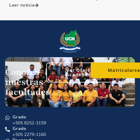
Leer noticia
Conozca
Ver Oferta
Matriculars
Académica
nuestras
facultades
Grado
+505 8252-3159
Grado
+505 2279-1160