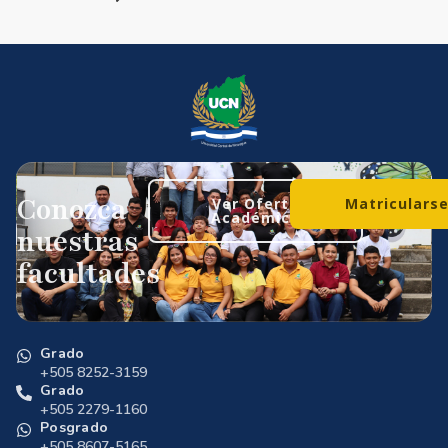
Conozca
Ver Oferta
Matriculars
Académica
nuestras
facultades
Grado
+505 8252-3159
Grado
+505 2279-1160
Posgrado
+505 8607-5165