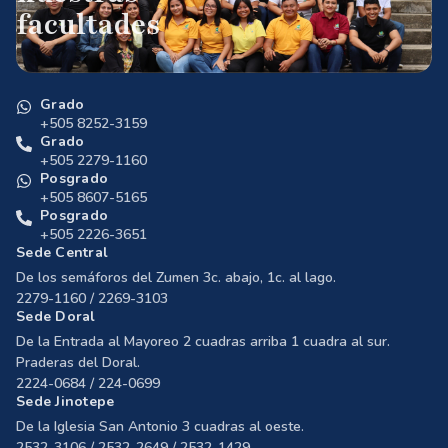
facultades
Grado
+505 8252-3159
Grado
+505 2279-1160
Posgrado
+505 8607-5165
Posgrado
+505 2226-3651
Sede Central
De los semáforos del Zumen 3c. abajo, 1c. al lago.
2279-1160 / 2269-3103
Sede Doral
De la Entrada al Mayoreo 2 cuadras arriba 1 cuadra al sur.
Praderas del Doral.
2224-0684 / 224-0699
Sede Jinotepe
De la Iglesia San Antonio 3 cuadras al oeste.
2532-3106 / 2532-2649 / 2532-1429