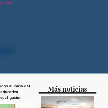
os CCN
tras sedes
ejo
dos al inicio del
Más noticias
 educativa
vestigación.