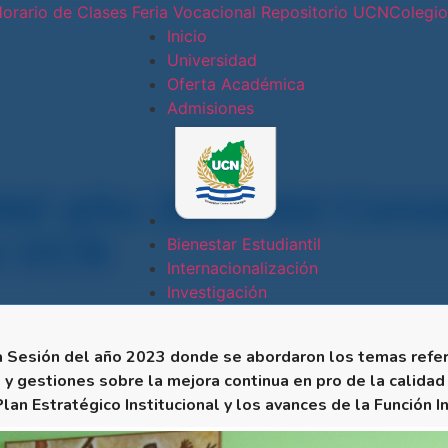
orario de Clases
Feria Vocacional
Repositorio UCN
Colegi
Inicio
Universidad
Oferta Académica
Conoce nues
Admisiones
Sede
Central
del año 2023 del Cons
e UCN
Sede Doral
Bienestar Estudiantil
Internacionalización
Sede
Investigación
Jinotepe
a Sesión del año 2023 donde se abordaron los temas referi
Extensión
y gestiones sobre la mejora continua en pro de la calidad
Docente
n Estratégico Institucional y los avances de la Función In
Estelí