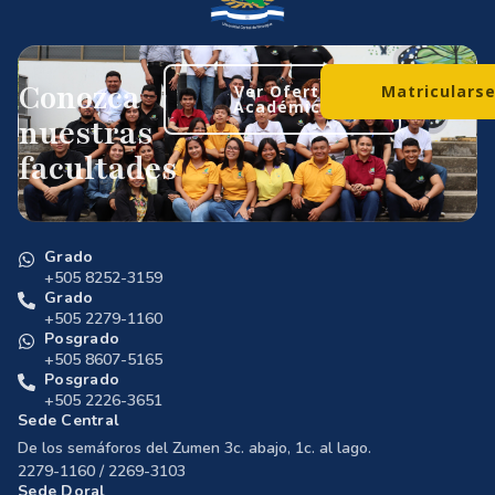
Conozca
Ver Oferta
Matriculars
Académica
nuestras
facultades
Grado
+505 8252-3159
Grado
+505 2279-1160
Posgrado
+505 8607-5165
Posgrado
+505 2226-3651
Sede Central
De los semáforos del Zumen 3c. abajo, 1c. al lago.
2279-1160 / 2269-3103
Sede Doral