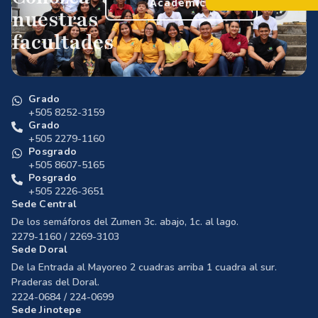
Académica
nuestras
facultades
Grado
+505 8252-3159
Grado
+505 2279-1160
Posgrado
+505 8607-5165
Posgrado
+505 2226-3651
Sede Central
De los semáforos del Zumen 3c. abajo, 1c. al lago.
2279-1160 / 2269-3103
Sede Doral
De la Entrada al Mayoreo 2 cuadras arriba 1 cuadra al sur.
Praderas del Doral.
2224-0684 / 224-0699
Sede Jinotepe