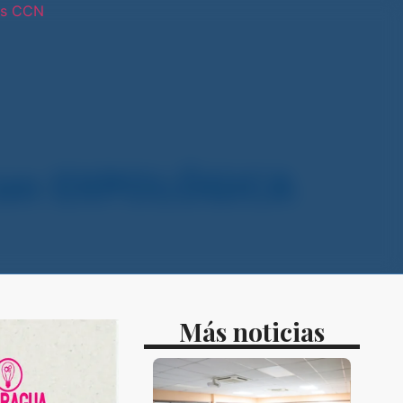
os CCN
tras sedes
 con EXPOLÓGICA
Más noticias