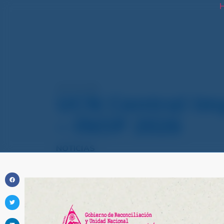
H
abril 20, 2026
UCN Central Im
– INOP 2026
NOTICIAS