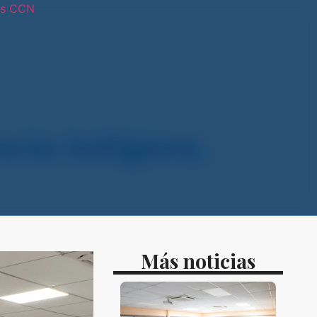
os CCN
tras sedes
cia Indígena,
Más noticias