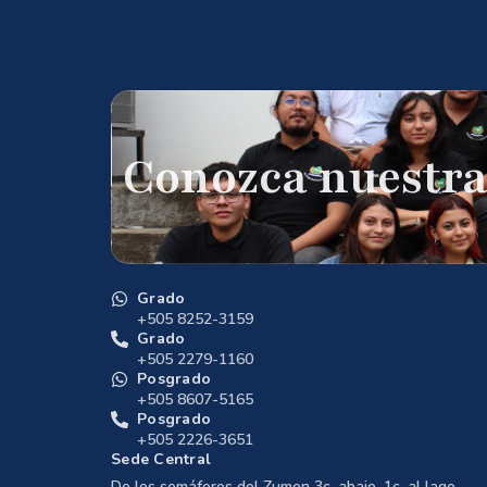
Conozca nuestra
Grado
+505 8252-3159
Grado
+505 2279-1160
Posgrado
+505 8607-5165
Posgrado
+505 2226-3651
Sede Central
De los semáforos del Zumen 3c. abajo, 1c. al lago.