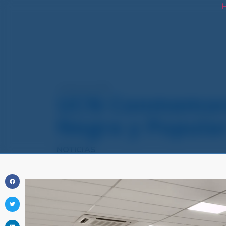
H
octubre 20, 2025
UCN Conmemora e
Negra y Popula
NOTICIAS