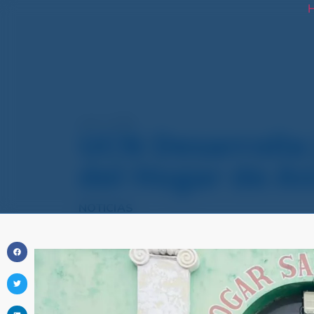
H
junio 4, 2026
UCN Desarrolla 
del Hogar de A
NOTICIAS