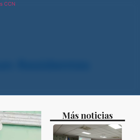
os CCN
tras sedes
on Residentes
Más noticias