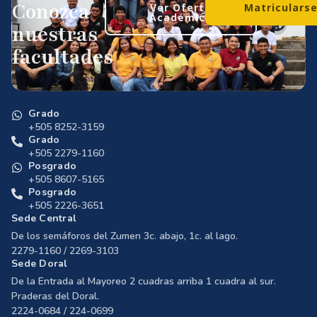
Conozca
Ver Oferta
Matriculars
Académica
nuestras
facultades
Grado
+505 8252-3159
Grado
+505 2279-1160
Posgrado
+505 8607-5165
Posgrado
+505 2226-3651
Sede Central
De los semáforos del Zumen 3c. abajo, 1c. al lago.
2279-1160 / 2269-3103
Sede Doral
De la Entrada al Mayoreo 2 cuadras arriba 1 cuadra al sur.
Praderas del Doral.
2224-0684 / 224-0699