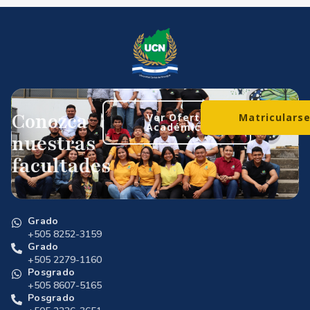
Conozca
Ver Oferta
Matriculars
Académica
nuestras
facultades
Grado
+505 8252-3159
Grado
+505 2279-1160
Posgrado
+505 8607-5165
Posgrado