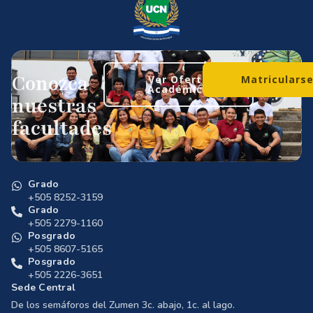
Conozca
Ver Oferta
Matriculars
Académica
nuestras
facultades
Grado
+505 8252-3159
Grado
+505 2279-1160
Posgrado
+505 8607-5165
Posgrado
+505 2226-3651
Sede Central
De los semáforos del Zumen 3c. abajo, 1c. al lago.